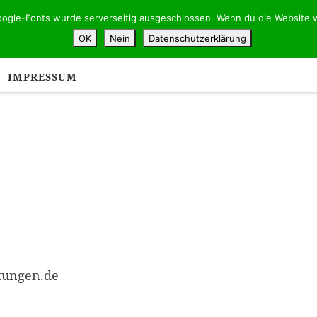
ogle-Fonts wurde serverseitig ausgeschlossen. Wenn du die Website w
OK
Nein
Datenschutzerklärung
HERZLICH WILLKOMMEN
BÜRO UND ÖFFNUNGSZE
IMPRESSUM
ttungen.de