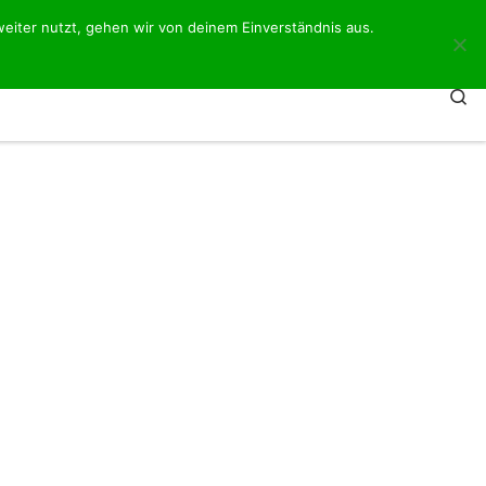
eiter nutzt, gehen wir von deinem Einverständnis aus.
ITEN
ONLINE-ANGEBOT ANFORDERN
Se