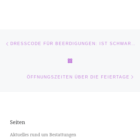
Beitragsnavigation
Vorheriger Beitrag
DRESSCODE FÜR BEERDIGUNGEN: IST SCHWARZ PFLICHT?
ZURÜCK ZUR BEITRAGSL
Nä
ÖFFNUNGSZEITEN ÜBER DIE FEIERTAGE
Seiten
Aktuelles rund um Bestattungen