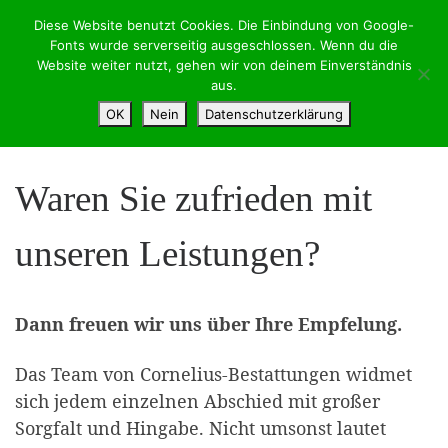
Diese Website benutzt Cookies. Die Einbindung von Google-
Zum Inhalt springen
Search
Fonts wurde serverseitig ausgeschlossen. Wenn du die
Me
Website weiter nutzt, gehen wir von deinem Einverständnis
aus.
Start
»
Uncategorized
»
Waren Sie zufrieden mit unseren
OK
Nein
Datenschutzerklärung
Leistungen?
Waren Sie zufrieden mit
unseren Leistungen?
Dann freuen wir uns über Ihre Empfelung.
Das Team von Cornelius-Bestattungen widmet
sich jedem einzelnen Abschied mit großer
Sorgfalt und Hingabe. Nicht umsonst lautet