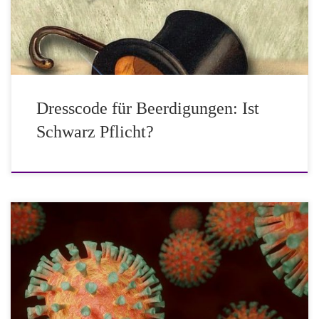
Todesfall sind sich viele Menschen unsicher, welche
Kleidung für die Beerdigung die […]
Dresscode für Beerdigungen: Ist
Schwarz Pflicht?
Einen geliebten Menschen zu beerdigen, ist schon schwer
genug. Die Einschränkungen wegen des Coronavirus
machen das Abschiednehmen nicht leichter – und werfen
neue Fragen auf. In der Corona Verordnung des Landes
Berlin heißt es dazu im § 11 Veranstaltungen: (6)